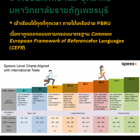
มหาวิทยาลัยราชภัฏเพชรบุรี
* เข้าเรียนได้ทุกที่ทุกเวลา ภายใต้เครือข่าย PBRU
เ
นื้อหาถูกออกแบบตามกรอบมาตรฐาน
Common
European Framework of Reference
for Languages
(
CEFR
)