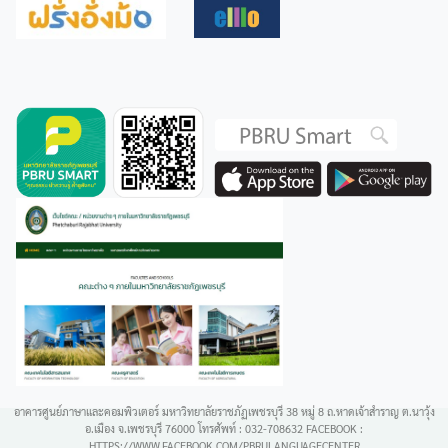
อาคารศูนย์ภาษาและคอมพิวเตอร์ มหาวิทยาลัยราชภัฏเพชรบุรี 38 หมู่ 8 ถ.หาดเจ้าสำราญ ต.นาวุ้ง
อ.เมือง จ.เพชรบุรี 76000 โทรศัพท์ : 032-708632 FACEBOOK :
HTTPS://WWW.FACEBOOK.COM/PBRULANGUAGECENTER