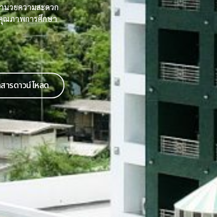
รอำนวยความสะดวก
ับคุณภาพการศึกษา
กสารดาวน์โหลด