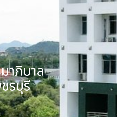
รมาภิบาล
ชรบุรี