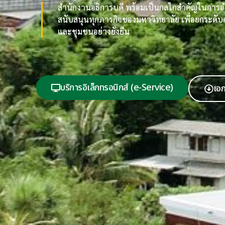
สำนักงานอธิการบดี พร้อมเป็นกลไกสำคัญในกา
สนับสนุนทุกภารกิจของมหาวิทยาลัย เพื่อยกระด
และชุมชนอย่างยั่งยืน
บริการอิเล็กทรอนิกส์ (e-Service)
เอ