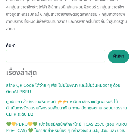
ก่อสร้าง 2.กลุ่มสาขาอาชีพช่างอุตสาหการ 3.กลุ่มสาขาอาชีพช่างเครื่องกล
4.กลุ่มสาขาอาชีพช่างไฟฟ้า อิเล็กทรอนิกส์และคอมพิวเตอร์ 5.กลุ่มสาขาอาชีพ
ช่างอุตสาหกรรมศิลป์ 6.กลุ่มสาขาอาชีพเกษตรอุตสาหกรรม 7.กลุ่มสาขาอาชีพ
ภาคบริการ ทั้งหมดนี้เพื่อพัฒนาบุคลากร และทรัพยากรในท้องถิ่นเข้าสู่มาตรฐาน
สากล
ค้นหา
ค้นหา
เรื่องล่าสุด
สร้าง QR Code ได้ง่าย ๆ ฟรี! ไม่มีโฆษณา และไม่มีวันหมดอายุ ด้วย
GenAI PBRU
ศูนย์ภาษา สำนักงานอธิการบดี
มหาวิทยาลัยราชภัฏเพชรบุรี ได้
ดำเนินการจัดอบรมกิจกรรมพัฒนาทักษะภาษาอังกฤษตามกรอบมาตรฐาน
CEFR ระดับ B2
PBRU
เปิดรับสมัครนักศึกษาใหม่ TCAS 2570 (รอบ PBRU
Pre-TCAS)
โอกาสดีสำหรับน้อง ๆ ที่กำลังจะจบ ม.6, ปวช. และ ปวส.