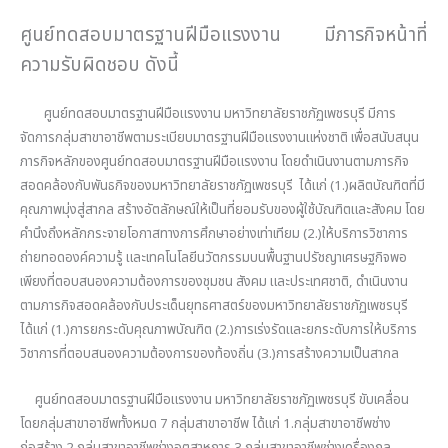
ศูนย์ทดสอบมาตรฐานฝีมือแรงงาน มีภารกิจหน้าที่
ความรับผิดชอบ ดังนี้
ศูนย์ทดสอบมาตรฐานฝีมือแรงงาน มหาวิทยาลัยราชภัฏเพชรบุรี มีการ
จัดการกลุ่มสาขาอาชีพตามระเบียบมาตรฐานฝีมือแรงงานแห่งชาติ เพื่อสนับสนุน
ภารกิจหลักของศูนย์ทดสอบมาตรฐานฝีมือแรงงาน โดยดำเนินงานตามภารกิจ
สอดคล้องกับพันธกิจของมหาวิทยาลัยราชภัฏเพชรบุรี ได้แก่ (1.)ผลิตบัณฑิตที่มี
คุณภาพมุ่งสู่สากล สร้างอัตลักษณ์ให้เป็นที่ยอมรับของผู้ใช้บัณฑิตและสังคม โดย
คำนึงถึงหลักกระจายโอกาสทางการศึกษาอย่างเท่าเทียม (2.)ให้บริการวิชาการ
ถ่ายทอดองค์ความรู้ และเทคโนโลยีนวัตกรรมบนพื้นฐานปรัชญาเศรษฐกิจพอ
เพียงที่ตอบสนองความต้องการของชุมชน สังคม และประเทศชาติ, ดำเนินงาน
ตามภารกิจสอดคล้องกับประเด็นยุทธศาสตร์ของมหาวิทยาลัยราชภัฏเพชรบุรี
ได้แก่ (1.)การยกระดับคุณภาพบัณฑิต (2.)การเร่งรัดและยกระดับการให้บริการ
วิชาการที่ตอบสนองความต้องการของท้องถิ่น (3.)การสร้างความเป็นสากล
ศูนย์ทดสอบมาตรฐานฝีมือแรงงาน มหาวิทยาลัยราชภัฏเพชรบุรี ขับเคลื่อน
โดยกลุ่มสาขาอาชีพทั้งหมด 7 กลุ่มสาขาอาชีพ ได้แก่ 1.กลุ่มสาขาอาชีพช่าง